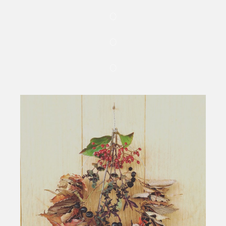
○
○
○